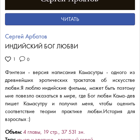
ЧИТАТЬ
Сергей Арбатов
ИНДИЙСКИЙ БОГ ЛЮБВИ
0
Фэнтези - версия написания Камасутры - одного из
древнейших эротических трактатов об искусстве
любви.Я люблю индийские фильмы, может быть поэтому
мне повезло оказаться в мире, где Бог любви Кама-дев
пишет Камасутру и получил меня, чтобы оценить
соответствие теории практике любви.История для
взрослых :)
Объем:
4
глав
ы
,
19
стр.,
37 531
зн.
Теги:
юмор и эротика
властный герой