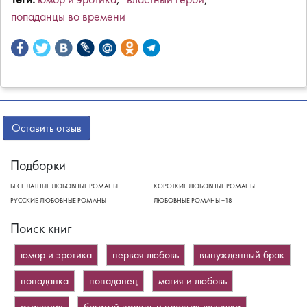
попаданцы во времени
Facebook
Twitter
ВКонтакте
LiveJournal
Мой
Одноклассники
Telegram
мир
Оставить отзыв
Подборки
БЕСПЛАТНЫЕ ЛЮБОВНЫЕ РОМАНЫ
КОРОТКИЕ ЛЮБОВНЫЕ РОМАНЫ
РУССКИЕ ЛЮБОВНЫЕ РОМАНЫ
ЛЮБОВНЫЕ РОМАНЫ +18
Поиск книг
юмор и эротика
первая любовь
вынужденный брак
попаданка
попаданец
магия и любовь
академия
богатый парень и простая девушка