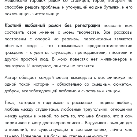
мещанский городок рядом со столицей, герой, который не
способен решать проблемы и утонувший на дне бутылки, и его
поклонница - читательница.
Кроткий любовный роман без регистрации
позволит вам
составить свое мнение о моем творчестве. Все рассказы
построены с опорой на реализм, персонажами являются
обычные люди - так называемые среднестатистические
граждане - студенты, служащие, преподаватели, писатели и
другой простой люд. В моих повестях нет миллионеров и
олигархов. И наверное, они там не появятся.
Автор обещает каждый месяц выкладывать как минимум по
одной такой истории - обязательно со смешным сюжетом,
добром, всепобеждающей любовью и счастливым концом.
Темы, которые я поднимаю в рассказах - первая любовь,
любовь между студентами, любовный треугольник, отношения
между мужем и женой, то есть то, что мне близко, что я сам
переживал и могу достоверно описать. Выдумывать эмоции для
отношений, не существующих в воспоминаниях, лично мне
тяжело. Наверное, я в большей степени мемуарист.