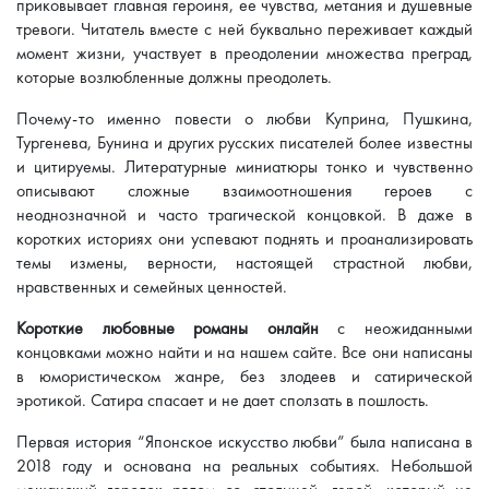
приковывает главная героиня, ее чувства, метания и душевные
тревоги. Читатель вместе с ней буквально переживает каждый
момент жизни, участвует в преодолении множества преград,
которые возлюбленные должны преодолеть.
Почему-то именно повести о любви Куприна, Пушкина,
Тургенева, Бунина и других русских писателей более известны
и цитируемы. Литературные миниатюры тонко и чувственно
описывают сложные взаимоотношения героев с
неоднозначной и часто трагической концовкой. В даже в
коротких историях они успевают поднять и проанализировать
темы измены, верности, настоящей страстной любви,
нравственных и семейных ценностей.
Короткие любовные романы онлайн
с неожиданными
концовками можно найти и на нашем сайте. Все они написаны
в юмористическом жанре, без злодеев и сатирической
эротикой. Сатира спасает и не дает сползать в пошлость.
Первая история “Японское искусство любви” была написана в
2018 году и основана на реальных событиях. Небольшой