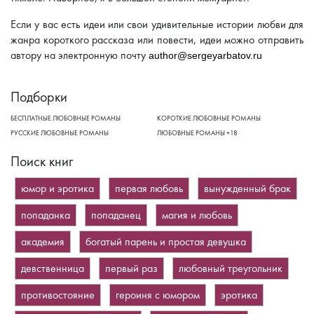
Если у вас есть идеи или свои удивительные истории любви для
жанра короткого рассказа или повести, идеи можно отправить
автору на электронную почту
author@sergeyarbatov.ru
Подборки
БЕСПЛАТНЫЕ ЛЮБОВНЫЕ РОМАНЫ
КОРОТКИЕ ЛЮБОВНЫЕ РОМАНЫ
РУССКИЕ ЛЮБОВНЫЕ РОМАНЫ
ЛЮБОВНЫЕ РОМАНЫ +18
Поиск книг
юмор и эротика
первая любовь
вынужденный брак
попаданка
попаданец
магия и любовь
академия
богатый парень и простая девушка
девственница
первый раз
любовный треугольник
противостояние
героиня с юмором
эротика