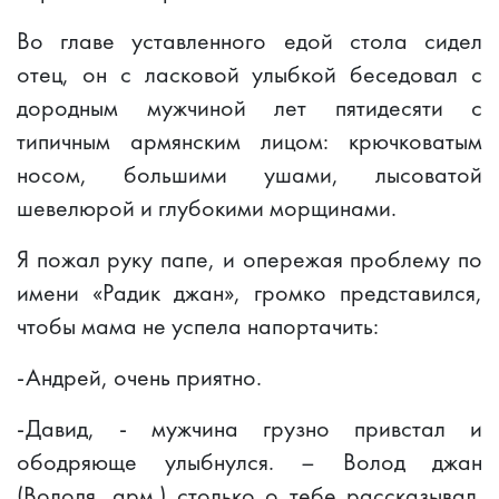
Во главе уставленного едой стола сидел
отец, он с ласковой улыбкой беседовал с
дородным мужчиной лет пятидесяти с
типичным армянским лицом: крючковатым
носом, большими ушами, лысоватой
шевелюрой и глубокими морщинами.
Я пожал руку папе, и опережая проблему по
имени «Радик джан», громко представился,
чтобы мама не успела напортачить:
-Андрей, очень приятно.
-Давид, - мужчина грузно привстал и
ободряюще улыбнулся. – Волод джан
(Володя, арм.) столько о тебе рассказывал.