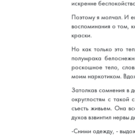
искренне беспокойство 
Поэтому я молчал. И е
воспоминания о том, к
краски.
Но как только это те
полумрака белоснежны
роскошное тело, слов
моим наркотиком. Вдох
Затолкав сомнения в д
округлостям с такой 
съесть живьем. Она в
духов взвинтил нервы 
-Сними одежду, - выдох