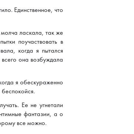
ило. Единственное, что
 молча ласкала, так же
пытки поучаствовать в
вала, когда я пытался
е всего она возбуждала
, когда я обескураженно
е беспокойся.
лучать. Ее не угнетали
интимные фантазии, а о
торому все можно.