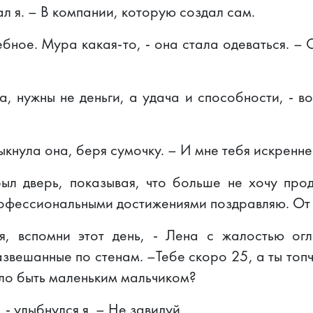
ал я. – В компании, которую создал сам.
ебное. Мура какая-то, - она стала одеваться. – 
а, нужны не деньги, а удача и способности, - во
ыкнула она, беря сумочку. – И мне тебя искренне
крыл дверь, показывая, что больше не хочу про
офессиональными достижениями поздравляю. От 
я, вспомни этот день, - Лена с жалостью ог
звешанные по стенам. –Тебе скоро 25, а ты топ
ло быть маленьким мальчиком?
 - улыбнулся я. – Не завидуй.