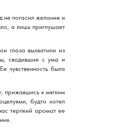
д не погасил желание и
пло, а лишь приглушает
ои глаза выхватили из
бы, сводившие с ума и
Ее чувственность была
у, прижавшись к мягким
оцелуями, будто хотел
час терпкий аромат ее
ние.