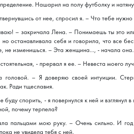
определение. Нашарил на полу футболку и натяну
вернувшись от нее, спросил я. – Что тебе нужно
ваю! – закричала Лена. – Понимаешь ты это ил
, но останавливала себя и говорила, что все бе
, не изменишься. – Эта женщина..., - начала она.
тоятельная, - прервал я ее. – Невеста моего луч
а головой. – Я доверяю своей интуиции. Стер
ак. Ради тщеславия.
 буду спорить, - я повернулся к ней и взглянул в
ной, почему терпела?
ала пальцами мою руку. – Очень сильно. И год 
пока не увидела тебя с ней.