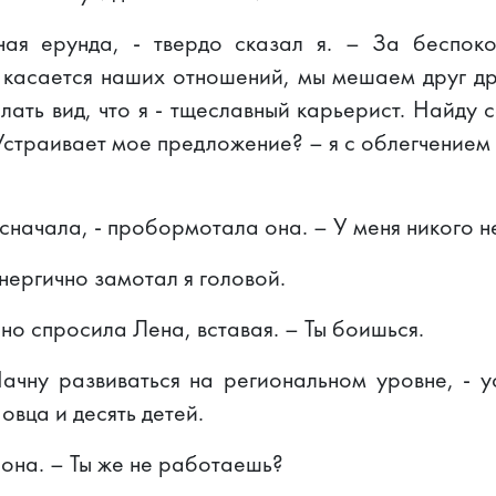
ная ерунда, - твердо сказал я. – За беспоко
касается наших отношений, мы мешаем друг дру
лать вид, что я - тщеславный карьерист. Найду 
 Устраивает мое предложение? – я с облегчением
сначала, - пробормотала она. – У меня никого не
энергично замотал я головой.
но спросила Лена, вставая. – Ты боишься.
ачну развиваться на региональном уровне, - у
овца и десять детей.
 она. – Ты же не работаешь?