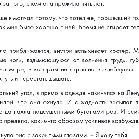
за того, с кем она прожила пять лет.
ще я молчал потому, что хотел ее, прошедший го
ак мне было хорошо с ней. Время не стирает те
пло приближается, внутри вспыхивает костер. М
е ноги, вздымающуюся от волнения грудь, гу
но море, в котором не страшно захлебнуться. 
нуть и перестать дышать.
альний угол, я прямо в одежде накинулся на Лен
силой, что она охнула. И с жадность засыпал п
сегда пахла подсушенными бутонами роз. И сей
до предела, каким-то образом усиливая возбужде
нула она с закрытыми глазами. – Я хочу тебя.