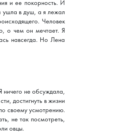
ния и ее покорность. И
а ушла в душ, а я лежал
роисходящего. Человек
о, о чем он мечтает. Я
ась навсегда. Но Лена
 Я ничего не обсуждала,
сти, достигнуть в жизни
 по своему усмотрению.
ать, не так посмотреть,
оли овцы.