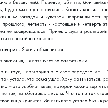
им и беззвучным. Поцелуи, объятья, мои движе
, будто мы не расставались. Когда я кончил, он
еклянным взглядом и чувством неправильности п
 прошлого, четверть - настоящее и четверть эт
она не возвращалась. Приняла душ и растворил
ати и спокойно сказала:
оворить. Я хочу объясниться.
ет значения, - я потянулся за салфетками.
то ты трус, - повторила она свое определение. –
и так устала, что сама ушла. Хочу развиваться, ра
щина – это удобная вещь, которой можно вертеть
 не так, ты сбегаешь в кусты. Что-то не так сказ
твое лицо кривится. За пять лет я устала быть в р