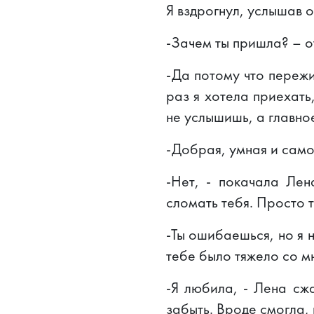
Я вздрогнул, услышав 
-Зачем ты пришла? – от
-Да потому что пережи
раз я хотела приехать
не услышишь, а главное
-Добрая, умная и самос
-Нет, - покачала Лен
сломать тебя. Просто т
-Ты ошибаешься, но я не
тебе было тяжело со м
-Я любила, - Лена сж
забыть. Вроде смогла, 