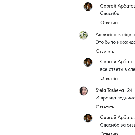
Сергей Арбато
Спасибо
Ответить
Алевтина Зайцев
Это было неожида
Ответить
Сергей Арбато
все ответы в с
Ответить
Stela Tasheva
24.
И правда поднима
Ответить
Сергей Арбато
Спасибо за отз
Ответить