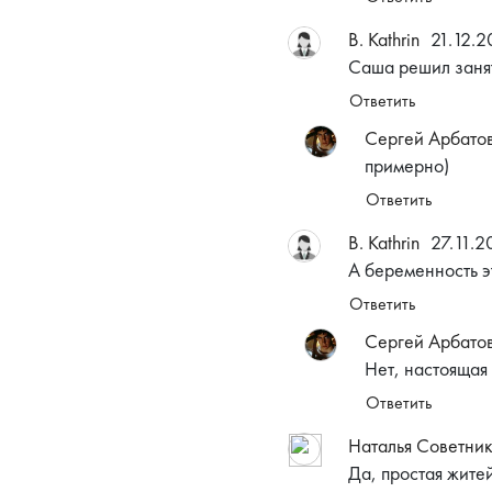
B. Kathrin
21.12.2
Саша решил занят
Ответить
Сергей Арбато
примерно)
Ответить
B. Kathrin
27.11.2
А беременность э
Ответить
Сергей Арбато
Нет, настоящая
Ответить
Наталья Советни
Да, простая жите