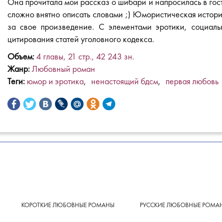
Она прочитала мой рассказ о шибари и напросилась в гости
сложно внятно описать словами ;) Юмористическая истори
за свое произведение. С элементами эротики, социаль
цитирования статей уголовного кодекса.
Объем:
4
глав
ы
,
21
стр.,
42 243
зн.
Жанр:
Любовный роман
Теги:
юмор и эротика
ненастоящий бдсм
первая любовь
Facebook
Twitter
ВКонтакте
LiveJournal
Мой
Одноклассники
Telegram
мир
КОРОТКИЕ ЛЮБОВНЫЕ РОМАНЫ
РУССКИЕ ЛЮБОВНЫЕ РОМА