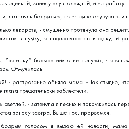
сь оценкой, занесу еду с одеждой, и на работу.
и, стараясь бодриться, но ее лицо осунулось и 
лько лекарств, - смущенно протянула она рецепт
листок в сумку, я поцеловала ее в щеку, и р
, “пятерку” больше никто не получит, - я вспо
ась. Отмучилась.
ой! - растроганно обняла мама. - Так стыдно, ч
ее глаза предательски заблестели.
 светлей, - затянула я песню и покружилась пере
ства занесу завтра. Выше нос, прорвемся!
 бодрым голосом я выдаю ей новости, мама