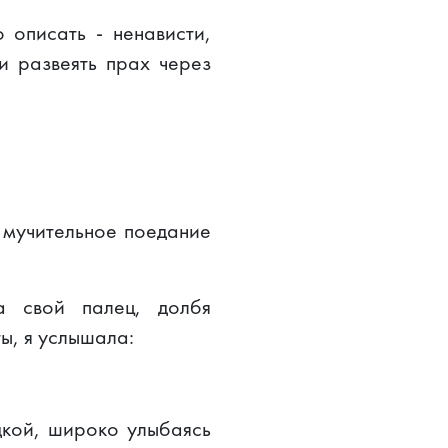
описать - ненависти,
 развеять прах через
я мучительное поедание
а свой палец, долбя
ы, я услышала:
дкой, широко улыбаясь