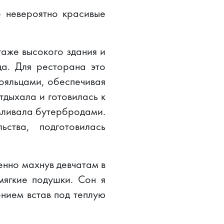
о невероятно красивые
таже высокого здания и
ца. Для ресторана это
тояльцами, обеспечивая
тдыхала и готовилась к
рмливала бутербродами.
ства, подготовилась
енно махнув девчатам в
мягкие подушки. Сон я
ением встав под теплую