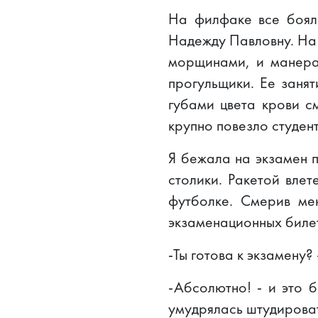
На филфаке все боял
Надежду Павловну. На
морщинами, и манерам
прогульщики. Ее занят
губами цвета крови с
крупно повезло студен
Я бежала на экзамен 
столики. Ракетой вле
футболке. Смерив ме
экзаменационных билет
-Ты готова к экзамену?
-Абсолютно! - и это 
умудрялась штудироват