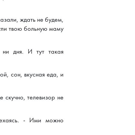
казали, ждать не будем,
нули твою больную маму
ни дня. И тут такая
й, сон, вкусная еда, и
це скучно, телевизор не
мехаясь. - Ими можно