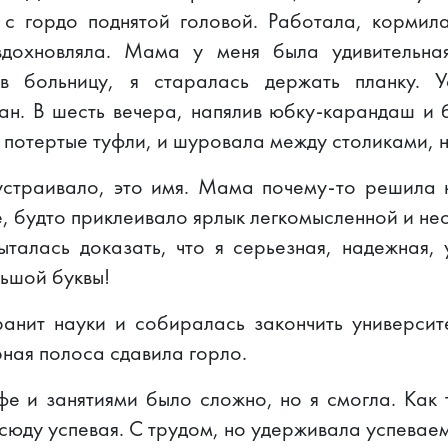
 с гордо поднятой головой. Работала, кормил
дохновляла. Мама у меня была удивительна
в больницу, я старалась держать планку. У
ан. В шесть вечера, напялив юбку-карандаш и
, потертые туфли, и шуровала между столиками, 
 устраивало, это имя. Мама почему-то решила 
, будто приклеивало ярлык легкомысленной и не
ыталась доказать, что я серьезная, надежная,
ьшой буквы!
ранит науки и собиралась закончить университ
рная полоса сдавила горло.
е и занятиями было сложно, но я смогла. Как 
всюду успевая. С трудом, но удерживала успеваем