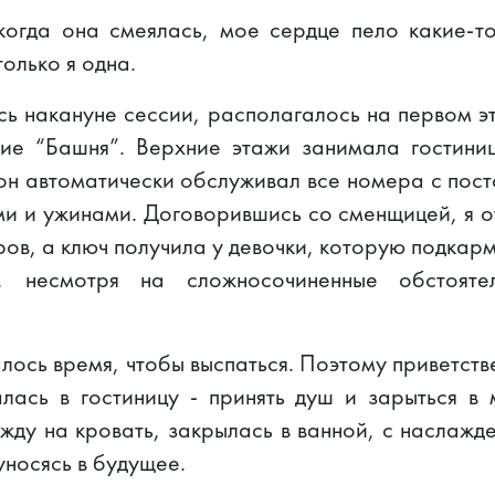
огда она смеялась, мое сердце пело какие-т
олько я одна.
сь накануне сессии, располагалось на первом э
ие “Башня”. Верхние этажи занимала гостини
 он автоматически обслуживал все номера с пос
и и ужинами. Договорившись со сменщицей, я о
ров, а ключ получила у девочки, которую подка
, несмотря на сложносочиненные обстоятель
алось время, чтобы выспаться. Поэтому приветств
лась в гостиницу - принять душ и зарыться в 
жду на кровать, закрылась в ванной, с наслажд
уносясь в будущее.