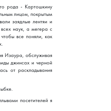
го рода - Картошкину
льным лицом, покрытым
вали заядлые лентяи и
 всех наук, а мегера с
чтобы все поняли, как
х.
ня Изаура, обслуживая
виды джинсах и черной
ась от раскладывания
лыбке.
плывами посетителей я