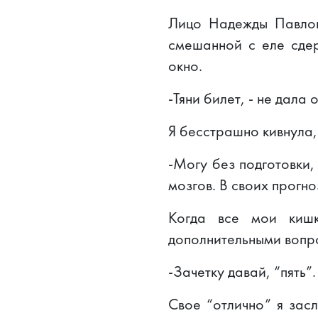
Лицо Надежды Павлов
смешанной с еле сде
окно.
-Тяни билет, - не дала
Я бесстрашно кивнула, 
-Могу без подготовки,
мозгов. В своих прогн
Когда все мои кишк
дополнительными вопро
-Зачетку давай, “пять”.
Свое “отлично” я зас