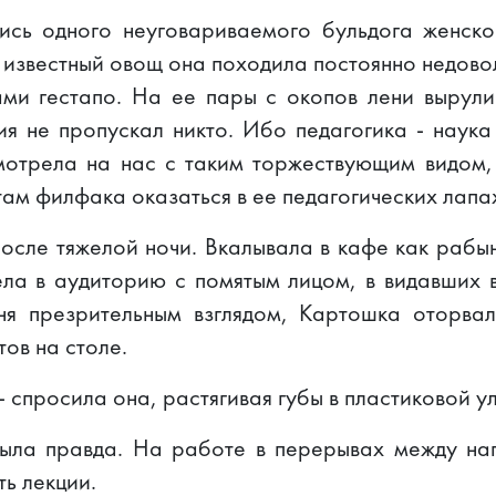
ись одного неуговариваемого бульдога женско
 известный овощ она походила постоянно недово
и гестапо. На ее пары с окопов лени вырули
ия не пропускал никто. Ибо педагогика - наука
мотрела на нас с таким торжествующим видом, 
там филфака оказаться в ее педагогических лапа
после тяжелой ночи. Вкалывала в кафе как рабы
тела в аудиторию с помятым лицом, в видавших 
ня презрительным взглядом, Картошка оторвал
ов на столе.
 - спросила она, растягивая губы в пластиковой у
была правда. На работе в перерывах между на
ь лекции.