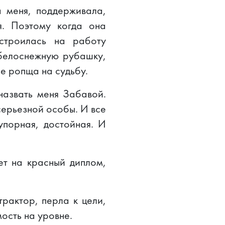
а меня, поддерживала,
я. Поэтому когда она
строилась на работу
 белоснежную рубашку,
не ропща на судьбу.
назвать меня Забавой.
серьезной особы. И все
 упорная, достойная. И
ет на красный диплом,
трактор, перла к цели,
ость на уровне.