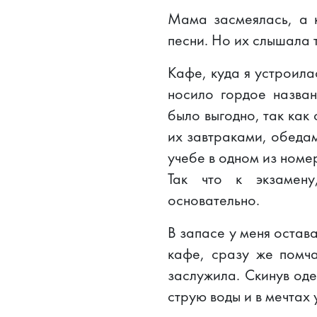
Мама засмеялась, а к
песни. Но их слышала т
Кафе, куда я устроила
носило гордое назван
было выгодно, так как
их завтраками, обедам
учебе в одном из номе
Так что к экзамену
основательно.
В запасе у меня остав
кафе, сразу же помча
заслужила. Скинув оде
струю воды и в мечтах 