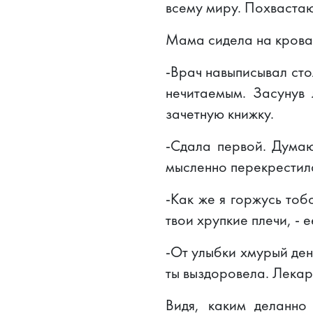
всему миру. Похвастаю
Мама сидела на кроват
-Врач навыписывал сто
нечитаемым. Засунув 
зачетную книжку.
-Сдала первой. Думаю
мысленно перекрестил
-Как же я горжусь тоб
твои хрупкие плечи, - 
-От улыбки хмурый день
ты выздоровела. Лекар
Видя, каким деланно