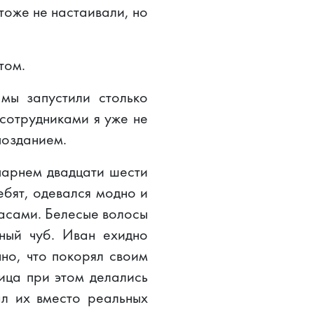
тоже не настаивали, но
том.
мы запустили столько
 сотрудниками я уже не
позданием.
парнем двадцати шести
ебят, одевался модно и
часами. Белесые волосы
ный чуб. Иван ехидно
но, что покорял своим
ица при этом делались
ал их вместо реальных