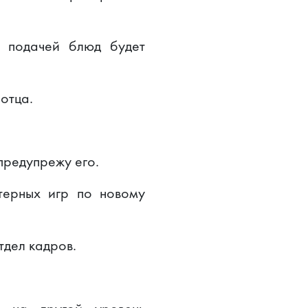
 подачей блюд будет
 отца.
 предупрежу его.
терных игр по новому
тдел кадров.