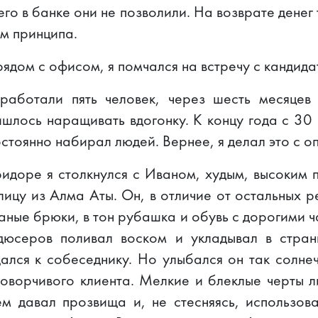
го в банке они не позволили. На возврате денег 
ом принципа.
дом с офисом, я помчался на встречу с кандида
работали пять человек, через шесть месяцев 
ишлось наращивать вдогонку. К концу года с 30
остоянно набирал людей. Вернее, я делал это с о
ридоре я столкнулся с Иваном, худым, высоким 
лицу из Алма Аты. Он, в отличие от остальных р
аные брюки, в тон рубашка и обувь с дорогими 
дюсеров поливал воском и укладывал в стран
ался к собеседнику. Но улыбался он так солнеч
оворчивого клиента. Мелкие и блеклые черты л
ем давал прозвища и, не стесняясь, использов