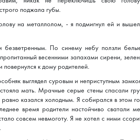
равим, никак не переключишь свою голов
 строго поджала губы.
голову на металлолом, - я подмигнул ей и выше
и безветренным. По синему небу ползли белы
, пропитанный весенними запахами сирени, зелен
и повернулся к дому родителей.
собняк выглядел суровым и неприступным замко
стояла мать. Мрачные серые стены спасали гру
е равно казался холодным. Я собирался в этом го
следнее время родители настойчиво сватали м
тало совсем невмоготу. Я не хотел с ними ссори
.