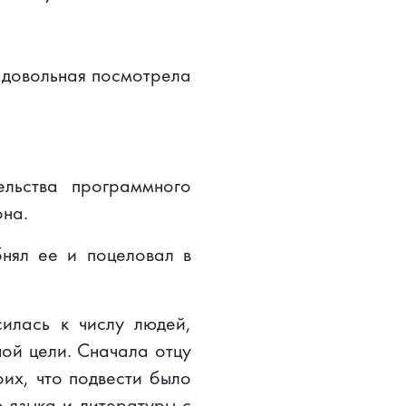
и довольная посмотрела
ельства программного
она.
бнял ее и поцеловал в
илась к числу людей,
ной цели. Сначала отцу
их, что подвести было
о языка и литературы с