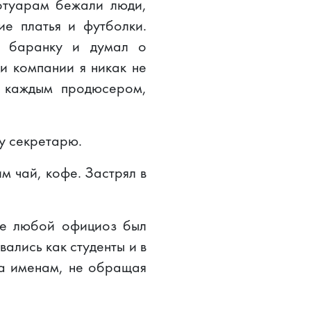
отуарам бежали люди,
ие платья и футболки.
л баранку и думал о
и компании я никак не
с каждым продюсером,
у секретарю.
им чай, кофе. Застрял в
еде любой официоз был
ались как студенты и в
на именам, не обращая