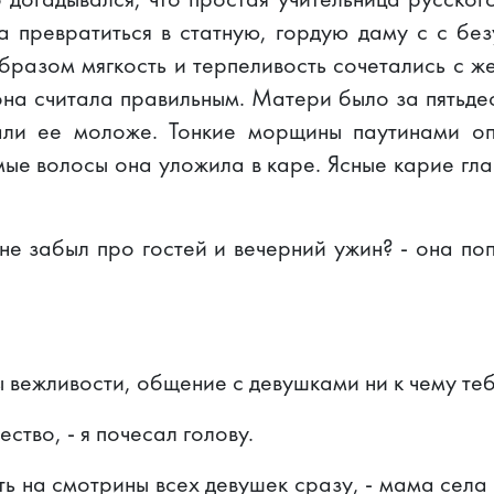
 превратиться в статную, гордую даму с с без
бразом мягкость и терпеливость сочетались с ж
она считала правильным. Матери было за пятьдес
ли ее моложе. Тонкие морщины паутинами оп
ые волосы она уложила в каре. Ясные карие гл
 не забыл про гостей и вечерний ужин? - она п
ы вежливости, общение с девушками ни к чему теб
ство, - я почесал голову.
ть на смотрины всех девушек сразу, - мама села