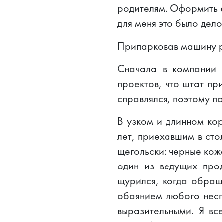
родителям. Оформить е
для меня это было дел
Припарковав машину ря
Сначала в компании 
проектов, что штат пр
справлялся, поэтому п
В узком и длинном ко
лет, приехавшим в сто
щегольски: черные кож
один из ведущих про
щурился, когда обращ
обаянием любого несг
выразительными. Я вс