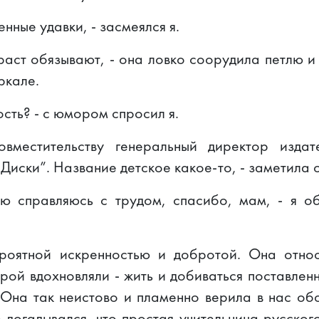
нные удавки, - засмеялся я.
зраст обязывают, - она ловко соорудила петлю 
ркале.
ость? - с юмором спросил я.
местительству генеральный директор издат
Диски”. Название детское какое-то, - заметила 
ю справляюсь с трудом, спасибо, мам, - я о
роятной искренностью и добротой. Она относ
рой вдохновляли - жить и добиваться поставлен
 Она так неистово и пламенно верила в нас обо
догадывался, что простая учительница русског