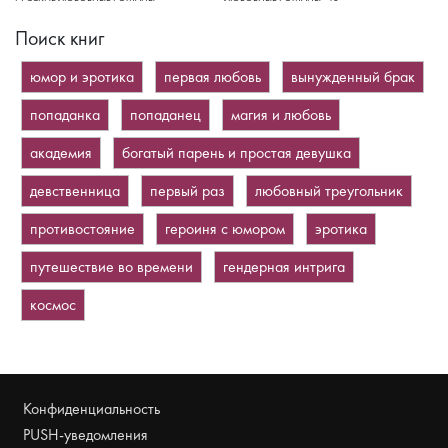
Поиск книг
юмор и эротика
первая любовь
вынужденный брак
попаданка
попаданец
магия и любовь
академия
богатый парень и простая девушка
девственница
первый раз
любовный треугольник
противостояние
героиня с юмором
эротика
путешествие во времени
гендерная интрига
космос
Конфиденциальность
PUSH-уведомления