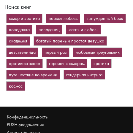
Поиск книг
юмор и эротика
первая любовь
вынужденный брак
попаданка
попаданец
магия и любовь
академия
богатый парень и простая девушка
девственница
первый раз
любовный треугольник
противостояние
героиня с юмором
эротика
путешествие во времени
гендерная интрига
космос
Конфиденциальность
PUSH-уведомления
Авторские права