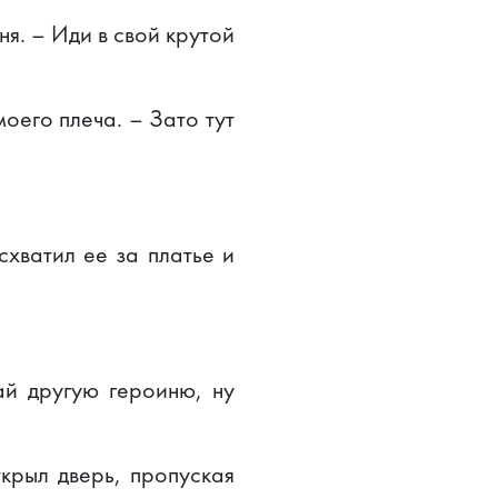
я. – Иди в свой крутой
оего плеча. – Зато тут
 схватил ее за платье и
ай другую героиню, ну
ткрыл дверь, пропуская