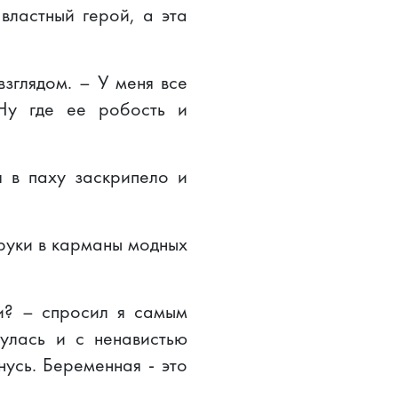
властный герой, а эта
зглядом. – У меня все
Ну где ее робость и
я в паху заскрипело и
 руки в карманы модных
ти? – спросил я самым
улась и с ненавистью
нусь. Беременная - это