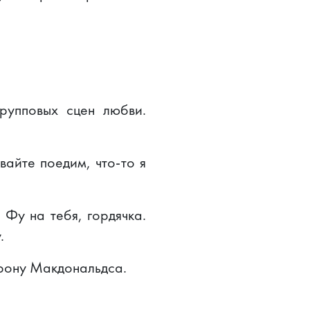
групповых сцен любви.
вайте поедим, что-то я
 Фу на тебя, гордячка.
.
орону Макдональдса.