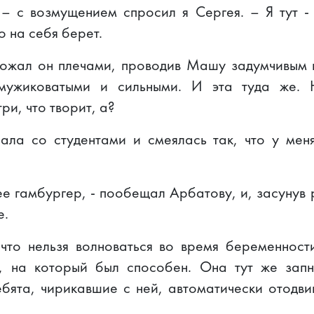
 – с возмущением спросил я Сергея. – Я тут - 
о на себя берет.
 пожал он плечами, проводив Машу задумчивым в
 мужиковатыми и сильными. И эта туда же. 
ри, что творит, а?
ла со студентами и смеялась так, что у мен
ее гамбургер, - пообещал Арбатову, и, засунув
е.
что нельзя волноваться во время беременнос
м, на который был способен. Она тут же запн
ебята, чирикавшие с ней, автоматически отодви