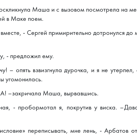
 воскликнула Маша и с вызовом посмотрела на мен
ей в Маке поем.
вместе, - Сергей примирительно дотронулся до м
чу, - предложил ему.
у! – опять взвизгнула дурочка, и я не утерпел,
бы угомонилась.
АА! –закричала Маша, вырвавшись.
ная, - пробормотал я, покрутив у виска. –Дав
исловие» переписывать, мне лень, - Арбатов о