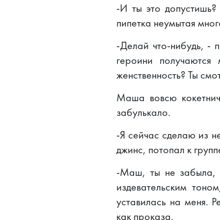
-И ты это допустишь?
пипетка неумытая мног
-Делай что-нибудь, -
героини получаются
женственность? Ты смот
Маша вовсю кокетнича
забулькало.
-Я сейчас сделаю из н
джинс, потопал к групп
-Маш, ты не забыла, 
издевательским тоно
уставилась на меня. Р
как проказа.