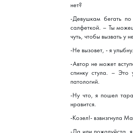
нет?
-Девушкам бегать по
салфеткой. – Ты можеш
чуть, чтобы вызвать у н
-Не вызовет, - я улыбн
-Автор не может вступ
спинку стула. – Это
патологий.
-Ну что, я пошел тар
нравится.
-Козел!- взвизгнула Ма
-Да иди пожалуйста, я 