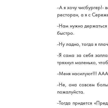
-А я хочу чисбургер!-
ресторан, а я с Сереж
-Нам нужно держаться 
быстро.
-Ну ладно, тогда я пла
-Я сама за себя заплач
тряхнул маленько, что
-Меня насилуют!!! АА
-Не, она совсем боль
пожалуйста.
-Тогда придется «Пред