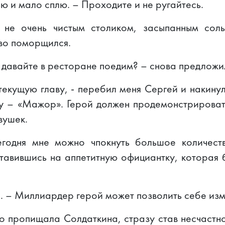
ью и мало сплю. – Проходите и не ругайтесь.
 не очень чистым столиком, засыпанным сол
иво поморщился.
 давайте в ресторане поедим? – снова предложил
екущую главу, - перебил меня Сергей и накину
ну – «Мажор». Герой должен продемонстрироват
вушек.
сегодня мне можно чпокнуть большое количест
ставившись на аппетитную официантку, которая
н. – Миллиардер герой может позволить себе изм
о пропищала Солдаткина, стразу став несчастн