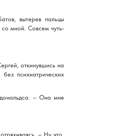
атов, вытерев пальцы
 со мной. Совсем чуть-
Сергей, откинувшись на
 без психиатрических
кдональдса. – Она мне
 отряхиваясь. – Ну что,