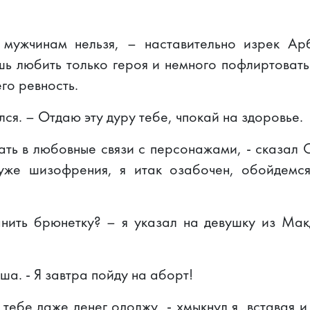
 мужчинам нельзя, – наставительно изрек Арб
ь любить только героя и немного пофлиртовать
его ревность.
улся. – Отдаю эту дуру тебе, чпокай на здоровье.
ать в любовные связи с персонажами, - сказал 
 уже шизофрения, я итак озабочен, обойдемся
анить брюнетку? – я указал на девушку из Ма
ша. - Я завтра пойду на аборт!
тебе даже денег одолжу, - хмыкнул я, вставая и