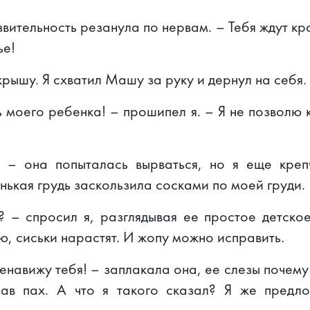
вительность резанула по нервам. – Тебя ждут кра
ье!
крышу. Я схватил Машу за руку и дернул на себя.
ь моего ребенка! – прошипел я. – Я не позволю 
? – она попыталась вырваться, но я еще креп
нькая грудь заскользила сосками по моей груди.
? – спросил я, разглядывая ее простое детско
, сиськи нарастят. И жопу можно исправить.
енавижу тебя! – заплакала она, ее слезы почему
сав пах. А что я такого сказал? Я же предл