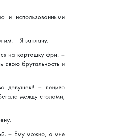
ью и использованными
 им. – Я заплачу.
лся на картошку фри. –
ь свою брутальность и
во девушек? – лениво
 бегала между столами,
ену.
ой. – Ему можно, а мне