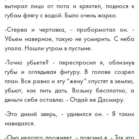
вытирал лицо от пота и кряхтел, поднося к
губам флягу с водой. Было очень жарко.
-Стерва и чертовка, - пробормотал он. -
Убьем наверное, такую не усмирить. С неба
упала. Нашли утром в пустыне.
-Точно убьете? - переспросил я, облизнув
губы и оглядывая фигуру. В голове созрел
план. Все равно и эту “жену” спустят в землю,
убьют, как пить дать. Возьму бесплатно, а
деньги себе оставлю. - Отдай ее Дасмиру.
-Это дикий зверь, - удивился он. - Я таких
навидался.
-Она недолго проживет, - пояснил я. - Так что