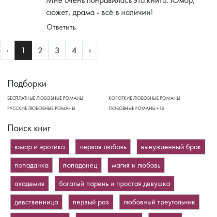
Мне очень понравилась эта книга. Юмор,
сюжет, драма - всё в наличии!
Ответить
Previous
Next
‹
1
2
3
4
›
Подборки
БЕСПЛАТНЫЕ ЛЮБОВНЫЕ РОМАНЫ
КОРОТКИЕ ЛЮБОВНЫЕ РОМАНЫ
РУССКИЕ ЛЮБОВНЫЕ РОМАНЫ
ЛЮБОВНЫЕ РОМАНЫ +18
Поиск книг
юмор и эротика
первая любовь
вынужденный брак
попаданка
попаданец
магия и любовь
академия
богатый парень и простая девушка
девственница
первый раз
любовный треугольник