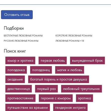
Оставить отзыв
Подборки
БЕСПЛАТНЫЕ ЛЮБОВНЫЕ РОМАНЫ
КОРОТКИЕ ЛЮБОВНЫЕ РОМАНЫ
РУССКИЕ ЛЮБОВНЫЕ РОМАНЫ
ЛЮБОВНЫЕ РОМАНЫ +18
Поиск книг
юмор и эротика
первая любовь
вынужденный брак
попаданка
попаданец
магия и любовь
академия
богатый парень и простая девушка
девственница
первый раз
любовный треугольник
противостояние
героиня с юмором
эротика
путешествие во времени
гендерная интрига